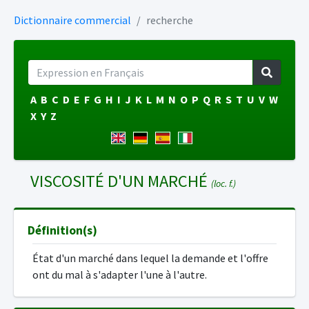
Dictionnaire commercial
recherche
A
B
C
D
E
F
G
H
I
J
K
L
M
N
O
P
Q
R
S
T
U
V
W
X
Y
Z
VISCOSITÉ D'UN MARCHÉ
(loc. f.)
Définition(s)
État d'un marché dans lequel la demande et l'offre
ont du mal à s'adapter l'une à l'autre.