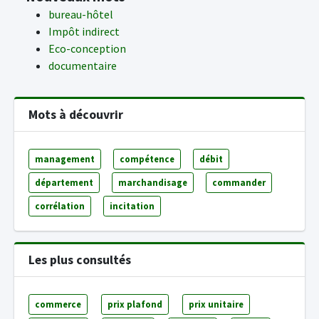
bureau-hôtel
Impôt indirect
Eco-conception
documentaire
Mots à découvrir
management
compétence
débit
département
marchandisage
commander
corrélation
incitation
Les plus consultés
commerce
prix plafond
prix unitaire