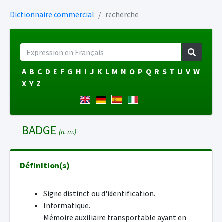
Dictionnaire commercial
recherche
A
B
C
D
E
F
G
H
I
J
K
L
M
N
O
P
Q
R
S
T
U
V
W
X
Y
Z
BADGE
(n. m.)
Définition(s)
Signe distinct ou d'identification.
Informatique.
Mémoire auxiliaire transportable ayant en