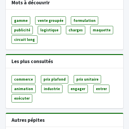
Mots à découvrir
gamme
vente groupée
formulation
publicité
logistique
charges
maquette
circuit long
Les plus consultés
commerce
prix plafond
prix unitaire
animation
industrie
engager
entrer
exécuter
Autres pépites