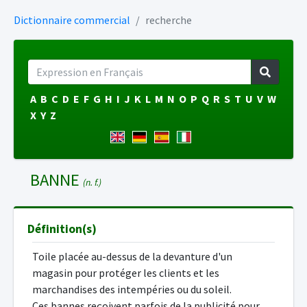
Dictionnaire commercial
recherche
A
B
C
D
E
F
G
H
I
J
K
L
M
N
O
P
Q
R
S
T
U
V
W
X
Y
Z
BANNE
(n. f.)
Définition(s)
Toile placée au-dessus de la devanture d'un
magasin pour protéger les clients et les
marchandises des intempéries ou du soleil.
Ces bannes reçoivent parfois de la publicité pour