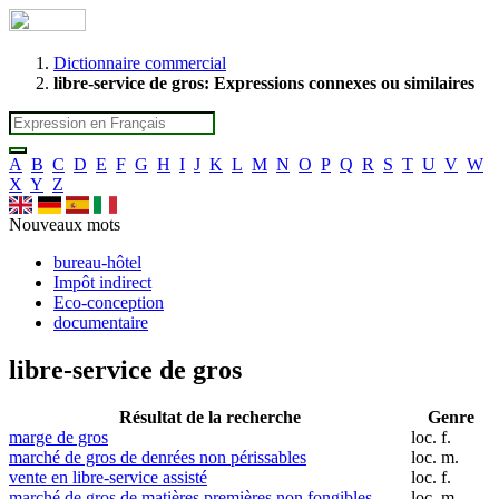
Dictionnaire commercial
libre-service de gros: Expressions connexes ou similaires
A
B
C
D
E
F
G
H
I
J
K
L
M
N
O
P
Q
R
S
T
U
V
W
X
Y
Z
Nouveaux mots
bureau-hôtel
Impôt indirect
Eco-conception
documentaire
libre-service de gros
Résultat de la recherche
Genre
marge de gros
loc. f.
marché de gros de denrées non périssables
loc. m.
vente en libre-service assisté
loc. f.
marché de gros de matières premières non fongibles
loc. m.