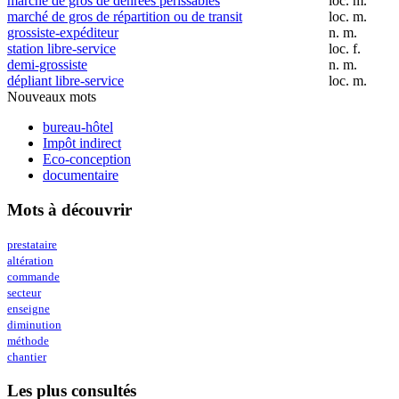
marché de gros de denrées périssables
loc. m.
marché de gros de répartition ou de transit
loc. m.
grossiste-expéditeur
n. m.
station libre-service
loc. f.
demi-grossiste
n. m.
dépliant libre-service
loc. m.
Nouveaux mots
bureau-hôtel
Impôt indirect
Eco-conception
documentaire
Mots à découvrir
prestataire
altération
commande
secteur
enseigne
diminution
méthode
chantier
Les plus consultés