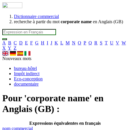
Dictionnaire commercial
recherche à partir du mot
corporate name
en Anglais (GB)
A
B
C
D
E
F
G
H
I
J
K
L
M
N
O
P
Q
R
S
T
U
V
W
X
Y
Z
Nouveaux mots
bureau-hôtel
Impôt indirect
Eco-conception
documentaire
Pour '
corporate name
' en
Anglais (GB) :
Expressions équivalentes en français
nom commercial