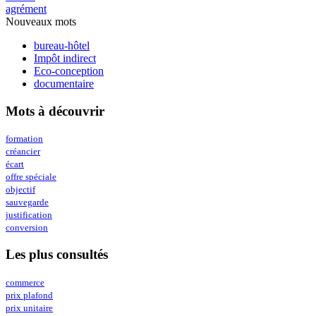
agrément
Nouveaux mots
bureau-hôtel
Impôt indirect
Eco-conception
documentaire
Mots à découvrir
formation
créancier
écart
offre spéciale
objectif
sauvegarde
justification
conversion
Les plus consultés
commerce
prix plafond
prix unitaire