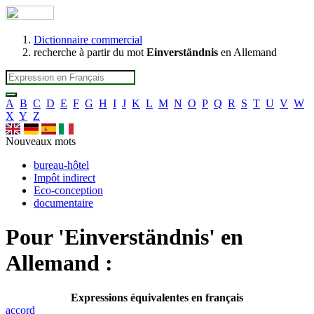
Dictionnaire commercial
recherche à partir du mot
Einverständnis
en Allemand
A
B
C
D
E
F
G
H
I
J
K
L
M
N
O
P
Q
R
S
T
U
V
W
X
Y
Z
Nouveaux mots
bureau-hôtel
Impôt indirect
Eco-conception
documentaire
Pour '
Einverständnis
' en
Allemand :
Expressions équivalentes en français
accord