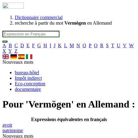
Dictionnaire commercial
recherche à partir du mot
Vermögen
en Allemand
A
B
C
D
E
F
G
H
I
J
K
L
M
N
O
P
Q
R
S
T
U
V
W
X
Y
Z
Nouveaux mots
bureau-hôtel
Impôt indirect
Eco-conception
documentaire
Pour '
Vermögen
' en Allemand :
Expressions équivalentes en français
avoir
patrimoine
Nouveaux mots