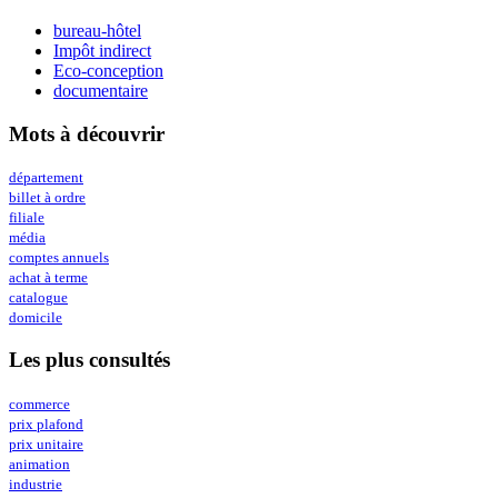
bureau-hôtel
Impôt indirect
Eco-conception
documentaire
Mots à découvrir
département
billet à ordre
filiale
média
comptes annuels
achat à terme
catalogue
domicile
Les plus consultés
commerce
prix plafond
prix unitaire
animation
industrie