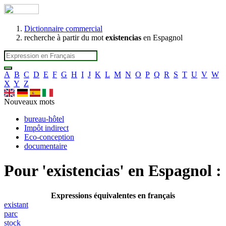
Dictionnaire commercial
recherche à partir du mot
existencias
en Espagnol
A
B
C
D
E
F
G
H
I
J
K
L
M
N
O
P
Q
R
S
T
U
V
W
X
Y
Z
Nouveaux mots
bureau-hôtel
Impôt indirect
Eco-conception
documentaire
Pour '
existencias
' en Espagnol :
Expressions équivalentes en français
existant
parc
stock