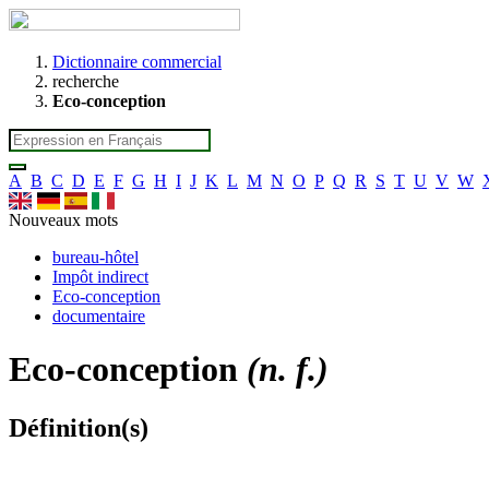
Dictionnaire commercial
recherche
Eco-conception
A
B
C
D
E
F
G
H
I
J
K
L
M
N
O
P
Q
R
S
T
U
V
W
Nouveaux mots
bureau-hôtel
Impôt indirect
Eco-conception
documentaire
Eco-conception
(n. f.)
Définition(s)