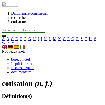
Dictionnaire commercial
recherche
cotisation
A
B
C
D
E
F
G
H
I
J
K
L
M
N
O
P
Q
R
S
T
U
V
W
X
Y
Z
Nouveaux mots
bureau-hôtel
Impôt indirect
Eco-conception
documentaire
cotisation
(n. f.)
Définition(s)