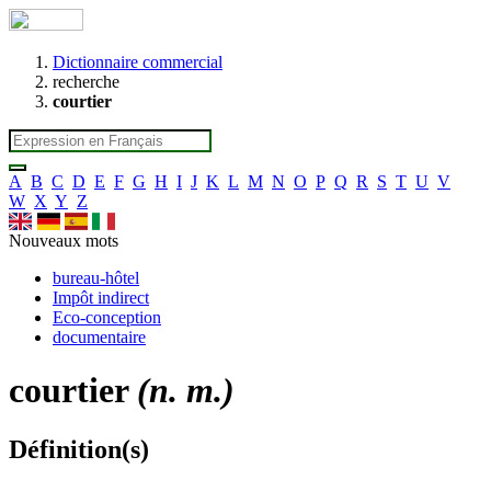
Dictionnaire commercial
recherche
courtier
A
B
C
D
E
F
G
H
I
J
K
L
M
N
O
P
Q
R
S
T
U
V
W
X
Y
Z
Nouveaux mots
bureau-hôtel
Impôt indirect
Eco-conception
documentaire
courtier
(n. m.)
Définition(s)