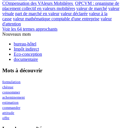
COmpensation des VAleurs Mobilières
OPCVM : organisme de
placement collectif en valeurs mobilières
valeur de marché
valeur
vénale
part de marché en valeur
valeur déclarée
valeur à la
casse
valeur mathématique comptable d'une entreprise
valeur
d'attention
Voir les 64 termes approchants
Nouveaux mots
bureau-hôtel
Impôt indirect
Eco-conception
documentaire
Mots à découvrir
formulation
chèque
consommer
acheminement
estimation
commander
attitude
offre