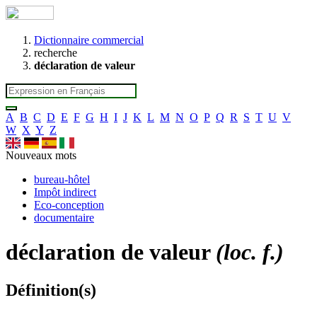
Dictionnaire commercial
recherche
déclaration de valeur
A
B
C
D
E
F
G
H
I
J
K
L
M
N
O
P
Q
R
S
T
U
V
W
X
Y
Z
Nouveaux mots
bureau-hôtel
Impôt indirect
Eco-conception
documentaire
déclaration de valeur
(loc. f.)
Définition(s)