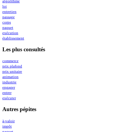
algorithme
loi
entretien
passage
corps
paquet
exécution
établissement
Les plus consultés
commerce
prix plafond
prix unitaire
animation
industrie
engager
entrer
exécuter
Autres pépites
à-valoir
impôt
paquet