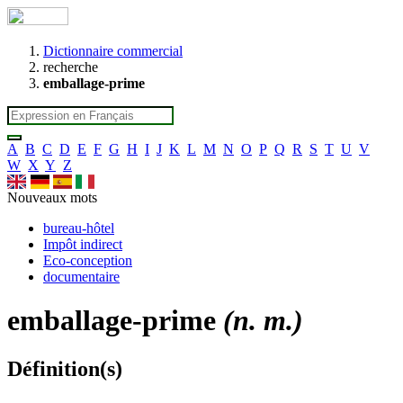
Dictionnaire commercial
recherche
emballage-prime
A
B
C
D
E
F
G
H
I
J
K
L
M
N
O
P
Q
R
S
T
U
V
W
X
Y
Z
Nouveaux mots
bureau-hôtel
Impôt indirect
Eco-conception
documentaire
emballage-prime
(n. m.)
Définition(s)