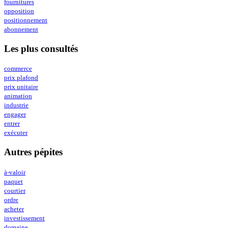
fournitures
opposition
positionnement
abonnement
Les plus consultés
commerce
prix plafond
prix unitaire
animation
industrie
engager
entrer
exécuter
Autres pépites
à-valoir
paquet
courtier
ordre
acheter
investissement
domaine