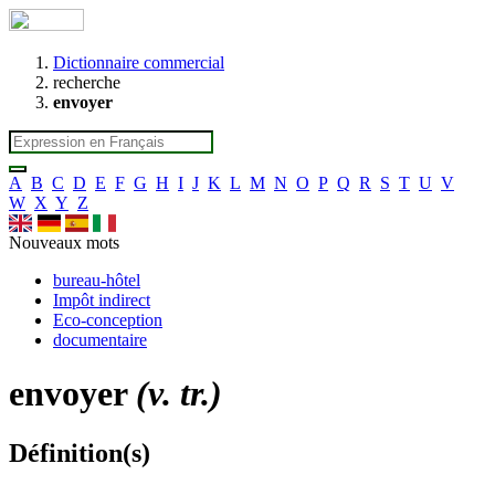
Dictionnaire commercial
recherche
envoyer
A
B
C
D
E
F
G
H
I
J
K
L
M
N
O
P
Q
R
S
T
U
V
W
X
Y
Z
Nouveaux mots
bureau-hôtel
Impôt indirect
Eco-conception
documentaire
envoyer
(v. tr.)
Définition(s)