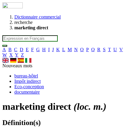
Dictionnaire commercial
recherche
marketing direct
A
B
C
D
E
F
G
H
I
J
K
L
M
N
O
P
Q
R
S
T
U
V
W
X
Y
Z
Nouveaux mots
bureau-hôtel
Impôt indirect
Eco-conception
documentaire
marketing direct
(loc. m.)
Définition(s)