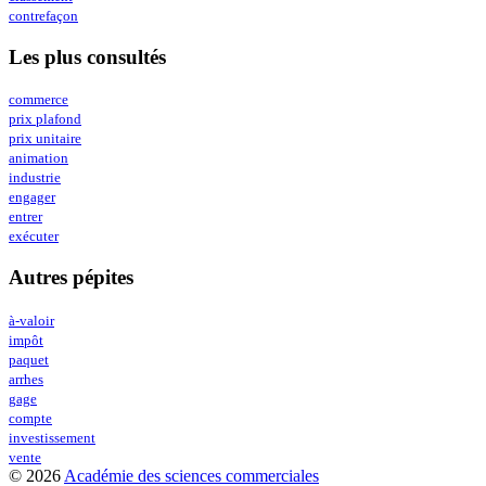
contrefaçon
Les plus consultés
commerce
prix plafond
prix unitaire
animation
industrie
engager
entrer
exécuter
Autres pépites
à-valoir
impôt
paquet
arrhes
gage
compte
investissement
vente
© 2026
Académie des sciences commerciales