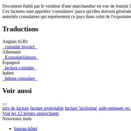
Document établi par le vendeur d'une marchandise en vue de fournir à la
Ces factures sont appelées 'consulaires' parce qu'elles doivent génér
autorités consulaires qui représentent ce pays dans celui de l'exportate
Traductions
Anglais (GB)
consular invoice
Allemand
Konsulatsfaktura
Espagnol
factura consular
Italien
fattura consolare
Voir aussi
prix de facture
facture protestable
facture 'proforma'
asile-message ou 
Voir les 12 termes approchants
Nouveaux mots
bureau-hôtel