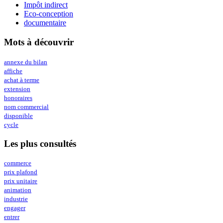
Impôt indirect
Eco-conception
documentaire
Mots à découvrir
annexe du bilan
affiche
achat à terme
extension
honoraires
nom commercial
disponible
cycle
Les plus consultés
commerce
prix plafond
prix unitaire
animation
industrie
engager
entrer