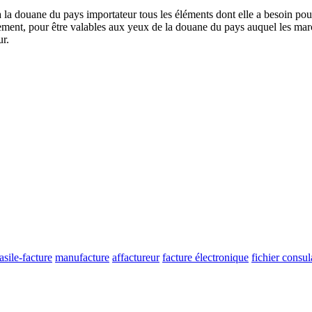
 douane du pays importateur tous les éléments dont elle a besoin pour l'
alement, pour être valables aux yeux de la douane du pays auquel les ma
ur.
asile-facture
manufacture
affactureur
facture électronique
fichier consul