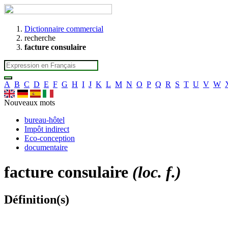
Dictionnaire commercial
recherche
facture consulaire
A
B
C
D
E
F
G
H
I
J
K
L
M
N
O
P
Q
R
S
T
U
V
W
Nouveaux mots
bureau-hôtel
Impôt indirect
Eco-conception
documentaire
facture consulaire
(loc. f.)
Définition(s)