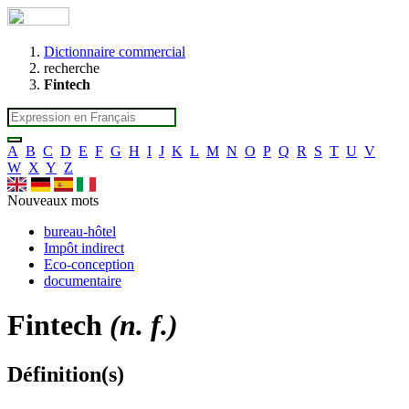
Dictionnaire commercial
recherche
Fintech
A
B
C
D
E
F
G
H
I
J
K
L
M
N
O
P
Q
R
S
T
U
V
W
X
Y
Z
Nouveaux mots
bureau-hôtel
Impôt indirect
Eco-conception
documentaire
Fintech
(n. f.)
Définition(s)