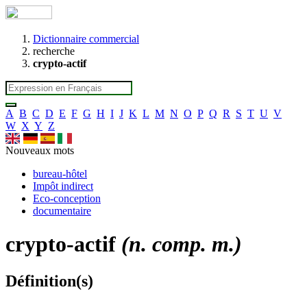
Dictionnaire commercial
recherche
crypto-actif
A
B
C
D
E
F
G
H
I
J
K
L
M
N
O
P
Q
R
S
T
U
V
W
X
Y
Z
Nouveaux mots
bureau-hôtel
Impôt indirect
Eco-conception
documentaire
crypto-actif
(n. comp. m.)
Définition(s)