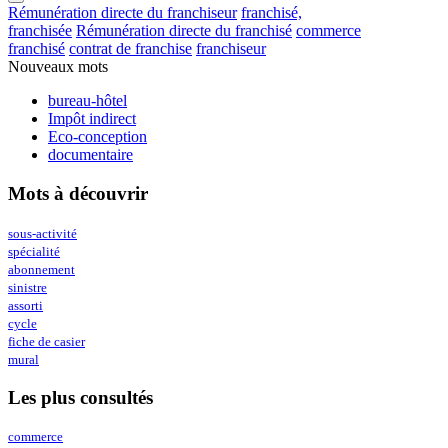
Rémunération directe du franchiseur
franchisé,
franchisée
Rémunération directe du franchisé
commerce
franchisé
contrat de franchise
franchiseur
Nouveaux mots
bureau-hôtel
Impôt indirect
Eco-conception
documentaire
Mots à découvrir
sous-activité
spécialité
abonnement
sinistre
assorti
cycle
fiche de casier
mural
Les plus consultés
commerce