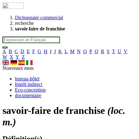
Dictionnaire commercial
recherche
savoir-faire de franchise
A
B
C
D
E
F
G
H
I
J
K
L
M
N
O
P
Q
R
S
T
U
V
W
X
Y
Z
Nouveaux mots
bureau-hôtel
Impôt indirect
Eco-conception
documentaire
savoir-faire de franchise
(loc.
m.)
Définition(s)