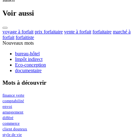
Voir aussi
voyage à forfait
prix forfaitaire
vente à forfait
forfaitaire
marché à
forfait
forfaitiste
Nouveaux mots
bureau-hôtel
Impôt indirect
Eco-conception
documentaire
Mots à découvrir
finance verte
comptabilité
envoi
arrangement
différé
commerce
client douteux
style de vie