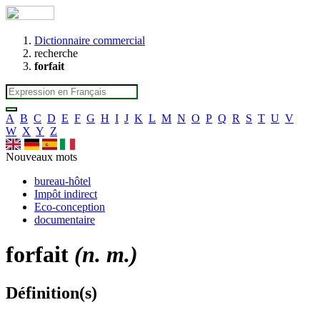
Dictionnaire commercial
recherche
forfait
A
B
C
D
E
F
G
H
I
J
K
L
M
N
O
P
Q
R
S
T
U
V
W
X
Y
Z
Nouveaux mots
bureau-hôtel
Impôt indirect
Eco-conception
documentaire
forfait
(n. m.)
Définition(s)