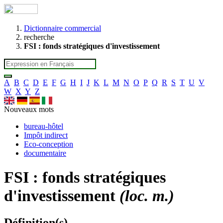
Dictionnaire commercial
recherche
FSI : fonds stratégiques d'investissement
A
B
C
D
E
F
G
H
I
J
K
L
M
N
O
P
Q
R
S
T
U
V
W
X
Y
Z
Nouveaux mots
bureau-hôtel
Impôt indirect
Eco-conception
documentaire
FSI : fonds stratégiques
d'investissement
(loc. m.)
Définition(s)