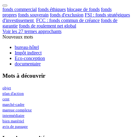
fonds commercial
fonds éthiques
blocage de fonds
fonds
propres
fonds souverain
fonds d'exclusion
FSI : fonds stratégiques
d'investissement
FCC : fonds commun de créance
fonds de
garantie
fonds de roulement net global
Voir les 27 termes approchants
Nouveaux mots
bureau-hôtel
Impôt indirect
Eco-conception
documentaire
Mots à découvrir
objet
plan d'action
cent
marché-cadre
marque complexe
intermédiaire
bien matériel
avis de passage