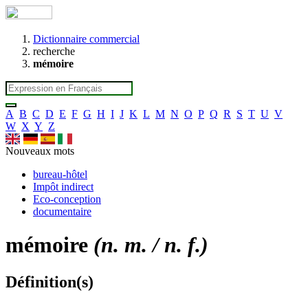
Dictionnaire commercial
recherche
mémoire
A
B
C
D
E
F
G
H
I
J
K
L
M
N
O
P
Q
R
S
T
U
V
W
X
Y
Z
Nouveaux mots
bureau-hôtel
Impôt indirect
Eco-conception
documentaire
mémoire
(n. m. / n. f.)
Définition(s)