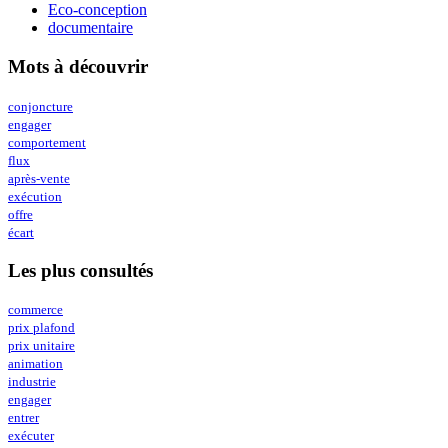
Eco-conception
documentaire
Mots à découvrir
conjoncture
engager
comportement
flux
après-vente
exécution
offre
écart
Les plus consultés
commerce
prix plafond
prix unitaire
animation
industrie
engager
entrer
exécuter