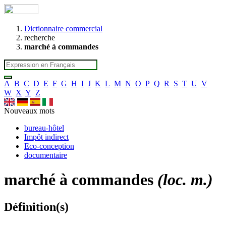
Dictionnaire commercial
recherche
marché à commandes
A
B
C
D
E
F
G
H
I
J
K
L
M
N
O
P
Q
R
S
T
U
V
W
X
Y
Z
Nouveaux mots
bureau-hôtel
Impôt indirect
Eco-conception
documentaire
marché à commandes
(loc. m.)
Définition(s)