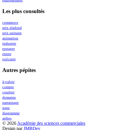
endossement
Les plus consultés
commerce
prix plafond
prix unitaire
animation
industrie
engager
entrer
exécuter
Autres pépites
à-valoir
compte
courtier
domaine
parrainage
gage
diagramme
arrhes
© 2026
Académie des sciences commerciales
Design par
JMBDev