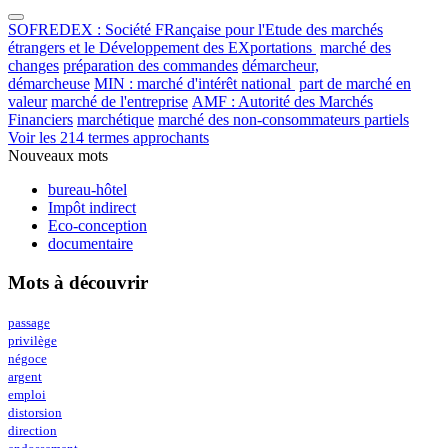
SOFREDEX : Société FRançaise pour l'Etude des marchés
étrangers et le Développement des EXportations
marché des
changes
préparation des commandes
démarcheur,
démarcheuse
MIN : marché d'intérêt national
part de marché en
valeur
marché de l'entreprise
AMF : Autorité des Marchés
Financiers
marchétique
marché des non-consommateurs partiels
Voir les 214 termes approchants
Nouveaux mots
bureau-hôtel
Impôt indirect
Eco-conception
documentaire
Mots à découvrir
passage
privilège
négoce
argent
emploi
distorsion
direction