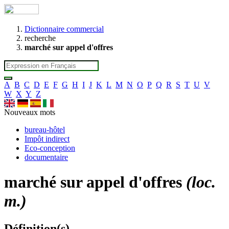
Dictionnaire commercial
recherche
marché sur appel d'offres
A
B
C
D
E
F
G
H
I
J
K
L
M
N
O
P
Q
R
S
T
U
V
W
X
Y
Z
Nouveaux mots
bureau-hôtel
Impôt indirect
Eco-conception
documentaire
marché sur appel d'offres
(loc.
m.)
Définition(s)