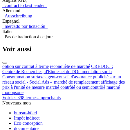
Anglais (GB)
contract to best tender
Allemand
Ausschreibung
Espagnol
mercado por licitación
Italien
Pas de traduction à ce jour
Voir aussi
option sur contrat à terme
reconquête de marché
CREDOC :
Centre de Recherches, d'Etudes et de DOcumentation sur la
Consommation
surtaxe
agent-conseil d'assurance
publicité sur un
réseau social - Social Ads -
marché de remplacement
affichage des
prix à l'unité de mesure
marché contrôlé ou semicontrôlé
marché
monopsone
Voir les 398 termes approchants
Nouveaux mots
bureau-hôtel
Impôt indirect
Eco-conception
documentaire