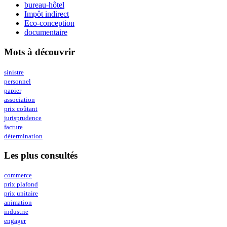
bureau-hôtel
Impôt indirect
Eco-conception
documentaire
Mots à découvrir
sinistre
personnel
papier
association
prix coûtant
jurisprudence
facture
détermination
Les plus consultés
commerce
prix plafond
prix unitaire
animation
industrie
engager