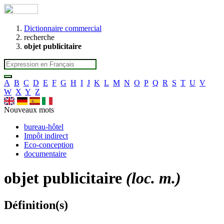
Dictionnaire commercial
recherche
objet publicitaire
A
B
C
D
E
F
G
H
I
J
K
L
M
N
O
P
Q
R
S
T
U
V
W
X
Y
Z
Nouveaux mots
bureau-hôtel
Impôt indirect
Eco-conception
documentaire
objet publicitaire
(loc. m.)
Définition(s)