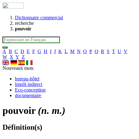
Dictionnaire commercial
recherche
pouvoir
A
B
C
D
E
F
G
H
I
J
K
L
M
N
O
P
Q
R
S
T
U
V
W
X
Y
Z
Nouveaux mots
bureau-hôtel
Impôt indirect
Eco-conception
documentaire
pouvoir
(n. m.)
Définition(s)