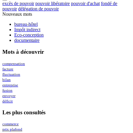
excès de pouvoir
pouvoir libératoire
pouvoir d'achat
fondé de
pouvoir
délégation de pouvoir
Nouveaux mots
bureau-hôtel
Impôt indirect
Eco-conception
documentaire
Mots à découvrir
compensation
facture
fluctuation
bilan
entreprise
fusion
envoyer
déficit
Les plus consultés
commerce
prix plafond