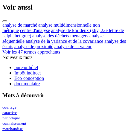
Voir aussi
analyse de marché
analyse multidimensionnelle non
métrique
centre d'analyse
analyse de khi-deux (khy, 22e lettre de
l'alphabet grec)
analyse des déchets ménagers
analyse
séquentielle
analyse de la variance et de la covariance
analyse des
écarts
analyse de proximité
analyse de la valeur
Voir les 47 termes approchants
Nouveaux mots
bureau-hôtel
Impôt indirect
Eco-conception
documentaire
Mots à découvrir
courtage
caractère
périodique
connaissement
marchandise