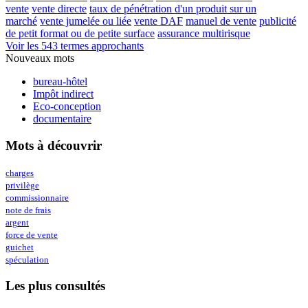
vente
vente directe
taux de pénétration d'un produit sur un
marché
vente jumelée ou liée
vente DAF
manuel de vente
publicité
de petit format ou de petite surface
assurance multirisque
Voir les 543 termes approchants
Nouveaux mots
bureau-hôtel
Impôt indirect
Eco-conception
documentaire
Mots à découvrir
charges
privilège
commissionnaire
note de frais
argent
force de vente
guichet
spéculation
Les plus consultés