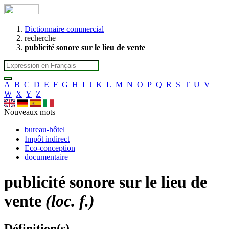
Dictionnaire commercial
recherche
publicité sonore sur le lieu de vente
A
B
C
D
E
F
G
H
I
J
K
L
M
N
O
P
Q
R
S
T
U
V
W
X
Y
Z
Nouveaux mots
bureau-hôtel
Impôt indirect
Eco-conception
documentaire
publicité sonore sur le lieu de
vente
(loc. f.)
Définition(s)