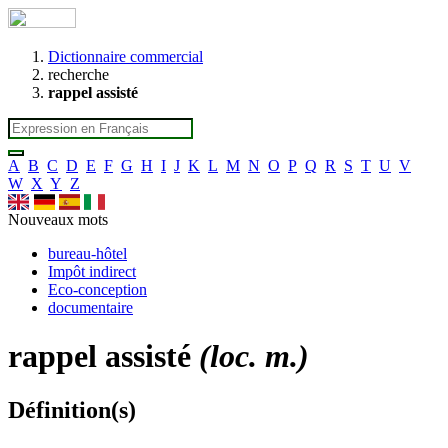
Dictionnaire commercial
recherche
rappel assisté
A
B
C
D
E
F
G
H
I
J
K
L
M
N
O
P
Q
R
S
T
U
V
W
X
Y
Z
Nouveaux mots
bureau-hôtel
Impôt indirect
Eco-conception
documentaire
rappel assisté
(loc. m.)
Définition(s)