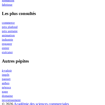
formation
fabrique
Les plus consultés
commerce
prix plafond
prix unitaire
animation
industrie
engager
entrer
exécuter
Autres pépites
à-valoir
impôt
paquet
arrhes
négoce
gage
domaine
investissement
© 2026
Académie des sciences commerciales