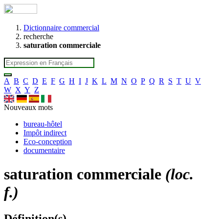
Dictionnaire commercial
recherche
saturation commerciale
A
B
C
D
E
F
G
H
I
J
K
L
M
N
O
P
Q
R
S
T
U
V
W
X
Y
Z
Nouveaux mots
bureau-hôtel
Impôt indirect
Eco-conception
documentaire
saturation commerciale
(loc.
f.)
Définition(s)