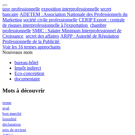
taxe professionnelle
exposition interprofessionnelle
secret
bancaire
ADETEM : Association Nationale des Professionnels du
Marketing
société civile professionnelle
CERIP Export : centrale
de risques interprofessionnelle à l'exportation
chambre
professionnelle
SMIC : Salaire Minimum Interprofessionnel de
Croissance
secret des affaires
ARPP : Autorité de Régulation
Professionnelle de la Publicité
Voir les 16 termes approchants
Nouveaux mots
bureau-hôtel
Impôt indirect
Eco-conception
documentaire
Mots à découvrir
terme
aval
bon marché
liquidité
déclaration
prix de revient