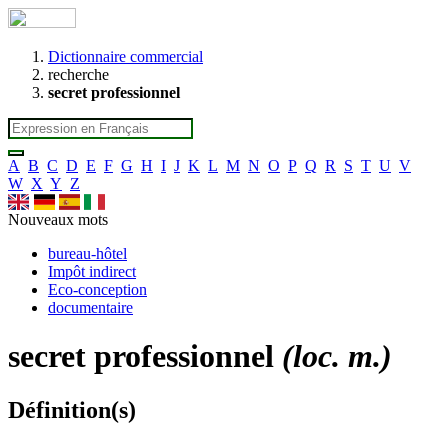
Dictionnaire commercial
recherche
secret professionnel
A
B
C
D
E
F
G
H
I
J
K
L
M
N
O
P
Q
R
S
T
U
V
W
X
Y
Z
Nouveaux mots
bureau-hôtel
Impôt indirect
Eco-conception
documentaire
secret professionnel
(loc. m.)
Définition(s)