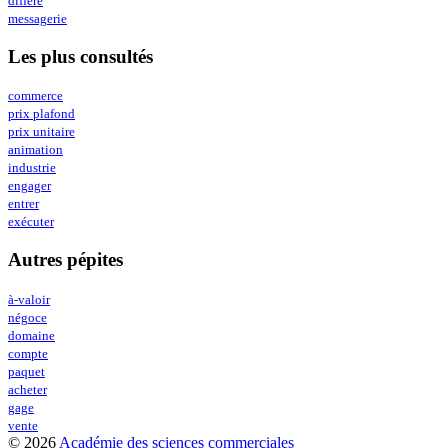
différé
messagerie
Les plus consultés
commerce
prix plafond
prix unitaire
animation
industrie
engager
entrer
exécuter
Autres pépites
à-valoir
négoce
domaine
compte
paquet
acheter
gage
vente
© 2026
Académie des sciences commerciales