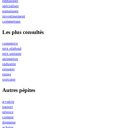
emballage
spécialiser
parrainage
investissement
commettant
Les plus consultés
commerce
prix plafond
prix unitaire
animation
industrie
engager
entrer
exécuter
Autres pépites
à-valoir
paquet
négoce
compte
domaine
acheter