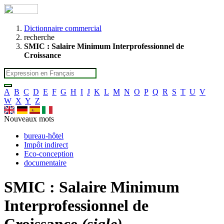
Dictionnaire commercial
recherche
SMIC : Salaire Minimum Interprofessionnel de
Croissance
A
B
C
D
E
F
G
H
I
J
K
L
M
N
O
P
Q
R
S
T
U
V
W
X
Y
Z
Nouveaux mots
bureau-hôtel
Impôt indirect
Eco-conception
documentaire
SMIC : Salaire Minimum
Interprofessionnel de