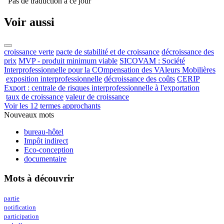
Pas de traduction à ce jour
Voir aussi
croissance verte
pacte de stabilité et de croissance
décroissance des
prix
MVP - produit minimum viable
SICOVAM : Société
Interprofessionnelle pour la COmpensation des VAleurs Mobilières
exposition interprofessionnelle
décroissance des coûts
CERIP
Export : centrale de risques interprofessionnelle à l'exportation
taux de croissance
valeur de croissance
Voir les 12 termes approchants
Nouveaux mots
bureau-hôtel
Impôt indirect
Eco-conception
documentaire
Mots à découvrir
partie
notification
participation