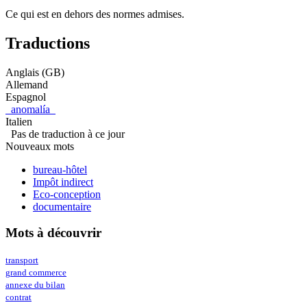
Ce qui est en dehors des normes admises.
Traductions
Anglais (GB)
Allemand
Espagnol
anomalía
Italien
Pas de traduction à ce jour
Nouveaux mots
bureau-hôtel
Impôt indirect
Eco-conception
documentaire
Mots à découvrir
transport
grand commerce
annexe du bilan
contrat