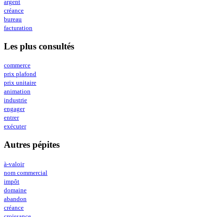
argent
créance
bureau
facturation
Les plus consultés
commerce
prix plafond
prix unitaire
animation
industrie
engager
entrer
exécuter
Autres pépites
à-valoir
nom commercial
impôt
domaine
abandon
créance
croissance