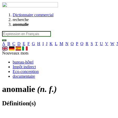
Dictionnaire commercial
recherche
anomalie
A
B
C
D
E
F
G
H
I
J
K
L
M
N
O
P
Q
R
S
T
U
V
W
Nouveaux mots
bureau-hôtel
Impôt indirect
Eco-conception
documentaire
anomalie
(n. f.)
Définition(s)