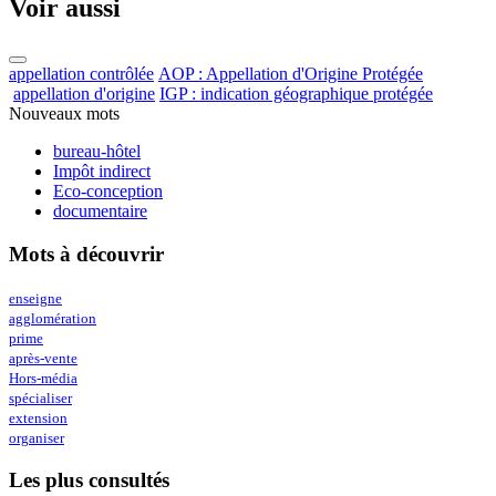
Voir aussi
appellation contrôlée
AOP : Appellation d'Origine Protégée
appellation d'origine
IGP : indication géographique protégée
Nouveaux mots
bureau-hôtel
Impôt indirect
Eco-conception
documentaire
Mots à découvrir
enseigne
agglomération
prime
après-vente
Hors-média
spécialiser
extension
organiser
Les plus consultés