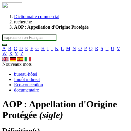
Dictionnaire commercial
recherche
AOP : Appellation d'Origine Protégée
A
B
C
D
E
F
G
H
I
J
K
L
M
N
O
P
Q
R
S
T
U
V
W
X
Y
Z
Nouveaux mots
bureau-hôtel
Impôt indirect
Eco-conception
documentaire
AOP : Appellation d'Origine
Protégée
(sigle)
Définition(s)