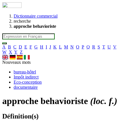
Dictionnaire commercial
recherche
approche behavioriste
A
B
C
D
E
F
G
H
I
J
K
L
M
N
O
P
Q
R
S
T
U
V
W
X
Y
Z
Nouveaux mots
bureau-hôtel
Impôt indirect
Eco-conception
documentaire
approche behavioriste
(loc. f.)
Définition(s)