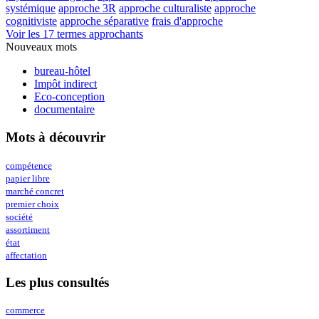
systémique
approche 3R
approche culturaliste
approche
cognitiviste
approche séparative
frais d'approche
Voir les 17 termes approchants
Nouveaux mots
bureau-hôtel
Impôt indirect
Eco-conception
documentaire
Mots à découvrir
compétence
papier libre
marché concret
premier choix
société
assortiment
état
affectation
Les plus consultés
commerce