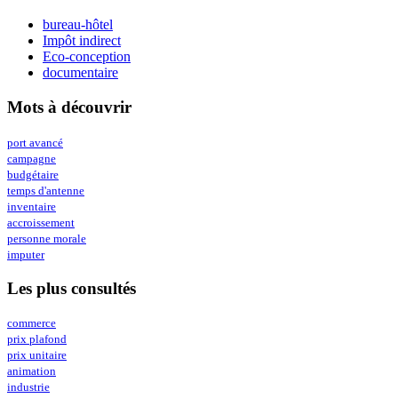
bureau-hôtel
Impôt indirect
Eco-conception
documentaire
Mots à découvrir
port avancé
campagne
budgétaire
temps d'antenne
inventaire
accroissement
personne morale
imputer
Les plus consultés
commerce
prix plafond
prix unitaire
animation
industrie