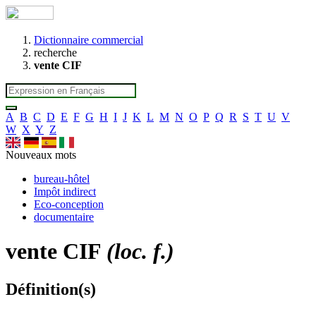
Dictionnaire commercial
recherche
vente CIF
A
B
C
D
E
F
G
H
I
J
K
L
M
N
O
P
Q
R
S
T
U
V
W
X
Y
Z
Nouveaux mots
bureau-hôtel
Impôt indirect
Eco-conception
documentaire
vente CIF
(loc. f.)
Définition(s)