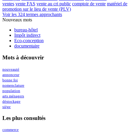
ventes
vente FAS
vente au cri public
comptoir de vente
matériel de
promotion sur le lieu de vente (PLV)
Voir les 324 termes approchants
Nouveaux mots
bureau-hôtel
Impôt indirect
Eco-conception
documentaire
Mots à découvrir
nouveauté
annonceur
bonne foi
nomenclature
population
arts ménagers
déstockage
siège
Les plus consultés
commerce