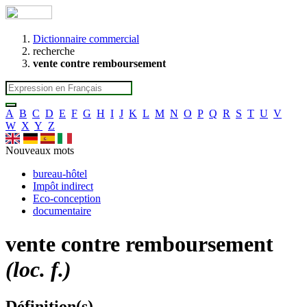
Dictionnaire commercial
recherche
vente contre remboursement
A
B
C
D
E
F
G
H
I
J
K
L
M
N
O
P
Q
R
S
T
U
V
W
X
Y
Z
Nouveaux mots
bureau-hôtel
Impôt indirect
Eco-conception
documentaire
vente contre remboursement
(loc. f.)
Définition(s)