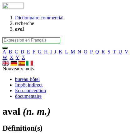
Dictionnaire commercial
recherche
aval
A
B
C
D
E
F
G
H
I
J
K
L
M
N
O
P
Q
R
S
T
U
V
W
X
Y
Z
Nouveaux mots
bureau-hôtel
Impôt indirect
Eco-conception
documentaire
aval
(n. m.)
Définition(s)