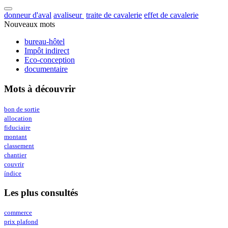
donneur d'aval
avaliseur
traite de cavalerie
effet de cavalerie
Nouveaux mots
bureau-hôtel
Impôt indirect
Eco-conception
documentaire
Mots à découvrir
bon de sortie
allocation
fiduciaire
montant
classement
chantier
couvrir
índice
Les plus consultés
commerce
prix plafond