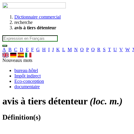
Dictionnaire commercial
recherche
avis à tiers détenteur
A
B
C
D
E
F
G
H
I
J
K
L
M
N
O
P
Q
R
S
T
U
V
W
Nouveaux mots
bureau-hôtel
Impôt indirect
Eco-conception
documentaire
avis à tiers détenteur
(loc. m.)
Définition(s)