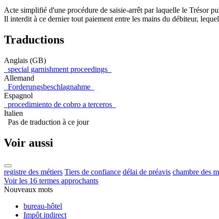
Acte simplifié d'une procédure de saisie-arrêt par laquelle le Trésor p
Il interdit à ce dernier tout paiement entre les mains du débiteur, leque
Traductions
Anglais (GB)
special garnishment proceedings
Allemand
Forderungsbeschlagnahme
Espagnol
procedimiento de cobro a terceros
Italien
Pas de traduction à ce jour
Voir aussi
registre des métiers
Tiers de confiance
délai de préavis
chambre des mé
Voir les 16 termes approchants
Nouveaux mots
bureau-hôtel
Impôt indirect