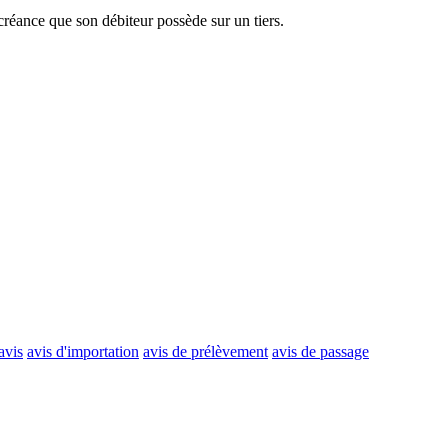
 créance que son débiteur possède sur un tiers.
avis
avis d'importation
avis de prélèvement
avis de passage