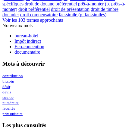
spécifiques
droit de douane préférentiel
prêt-à-monter (p. prêts-à-
monter)
droit préférentiel
droit de présentation
droit de timbre
douanier
droit compensatoire
fac-similé (p. fac-similés)
Voir les 103 termes approchants
Nouveaux mots
bureau-hôtel
Impôt indirect
Eco-conception
documentaire
Mots à découvrir
contribution
bitcoin
désir
devis
courbe
numéraire
facultés
prix unitaire
Les plus consultés