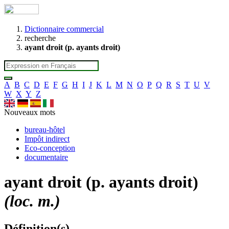
Dictionnaire commercial
recherche
ayant droit (p. ayants droit)
A
B
C
D
E
F
G
H
I
J
K
L
M
N
O
P
Q
R
S
T
U
V
W
X
Y
Z
Nouveaux mots
bureau-hôtel
Impôt indirect
Eco-conception
documentaire
ayant droit (p. ayants droit)
(loc. m.)
Définition(s)