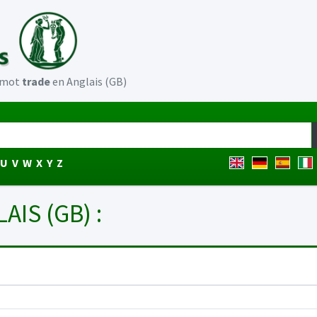
u mot
trade
en Anglais (GB)
U
V
W
X
Y
Z
AIS (GB) :