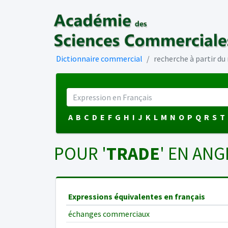
Dictionnaire commercial
recherche à partir d
A
B
C
D
E
F
G
H
I
J
K
L
M
N
O
P
Q
R
S
T
POUR '
TRADE
' EN ANGL
Expressions équivalentes en français
échanges commerciaux