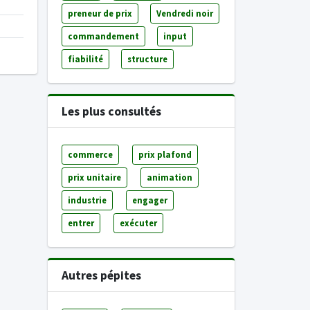
preneur de prix
Vendredi noir
commandement
input
fiabilité
structure
Les plus consultés
commerce
prix plafond
prix unitaire
animation
industrie
engager
entrer
exécuter
Autres pépites