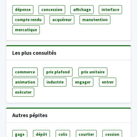
dépense
concession
affichage
interface
compte rendu
acquéreur
manutention
mercatique
Les plus consultés
commerce
prix plafond
prix unitaire
animation
industrie
engager
entrer
exécuter
Autres pépites
gage
dépôt
colis
courtier
cession