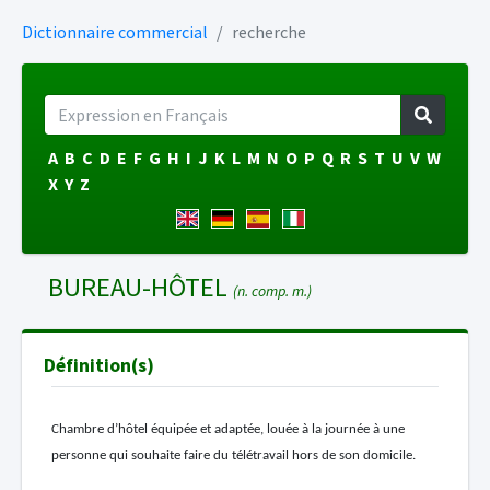
Dictionnaire commercial
recherche
A
B
C
D
E
F
G
H
I
J
K
L
M
N
O
P
Q
R
S
T
U
V
W
X
Y
Z
BUREAU-HÔTEL
(n. comp. m.)
Définition(s)
Chambre d’hôtel équipée et adaptée, louée à la journée à une
personne qui souhaite faire du télétravail hors de son domicile.