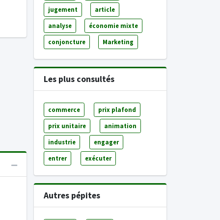
jugement
article
analyse
économie mixte
conjoncture
Marketing
Les plus consultés
commerce
prix plafond
prix unitaire
animation
industrie
engager
entrer
exécuter
Autres pépites