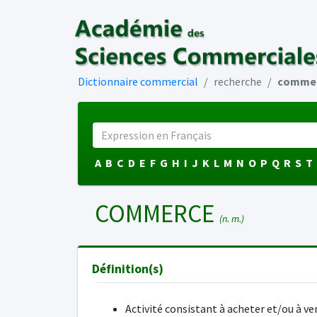
Dictionnaire commercial
recherche
comme
A
B
C
D
E
F
G
H
I
J
K
L
M
N
O
P
Q
R
S
T
COMMERCE
(n. m.)
Définition(s)
Activité consistant à acheter et/ou à ve