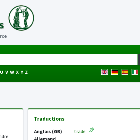
rce
U
V
W
X
Y
Z
Traductions
Anglais (GB)
trade
ndre
Allemand