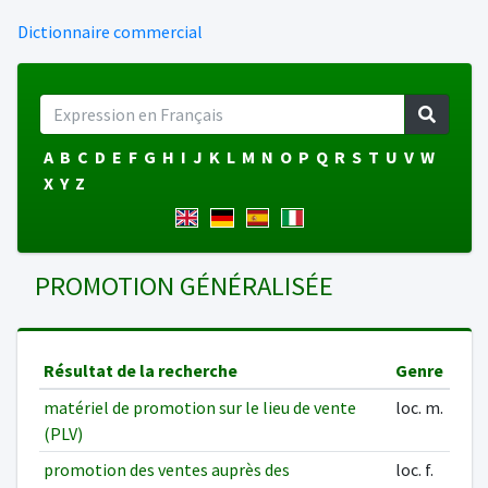
Dictionnaire commercial
A
B
C
D
E
F
G
H
I
J
K
L
M
N
O
P
Q
R
S
T
U
V
W
X
Y
Z
PROMOTION GÉNÉRALISÉE
Résultat de la recherche
Genre
matériel de promotion sur le lieu de vente
loc. m.
(PLV)
promotion des ventes auprès des
loc. f.