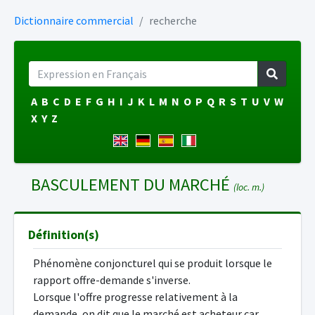
Dictionnaire commercial
recherche
A
B
C
D
E
F
G
H
I
J
K
L
M
N
O
P
Q
R
S
T
U
V
W
X
Y
Z
BASCULEMENT DU MARCHÉ
(loc. m.)
Définition(s)
Phénomène conjoncturel qui se produit lorsque le
rapport offre-demande s'inverse.
Lorsque l'offre progresse relativement à la
demande, on dit que le marché est acheteur car