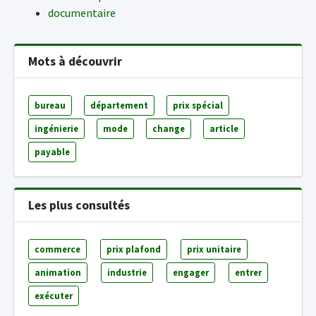
documentaire
Mots à découvrir
bureau
département
prix spécial
ingénierie
mode
change
article
payable
Les plus consultés
commerce
prix plafond
prix unitaire
animation
industrie
engager
entrer
exécuter