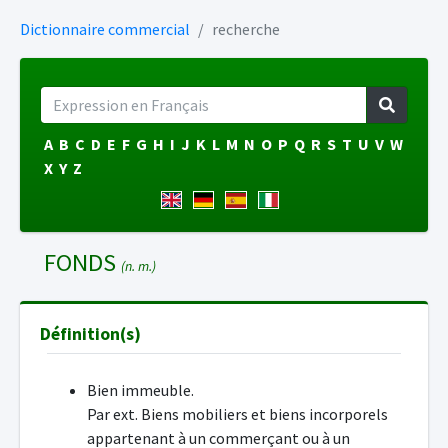
Dictionnaire commercial
recherche
A
B
C
D
E
F
G
H
I
J
K
L
M
N
O
P
Q
R
S
T
U
V
W
X
Y
Z
FONDS
(n. m.)
Définition(s)
Bien immeuble.
Par ext. Biens mobiliers et biens incorporels
appartenant à un commerçant ou à un