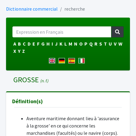
Dictionnaire commercial
recherche
A
B
C
D
E
F
G
H
I
J
K
L
M
N
O
P
Q
R
S
T
U
V
W
X
Y
Z
GROSSE
(n. f.)
Définition(s)
Aventure maritime donnant lieu à 'assurance
à la grosse' en ce qui concerne les
marchandises (facultés) ou le navire (corps).