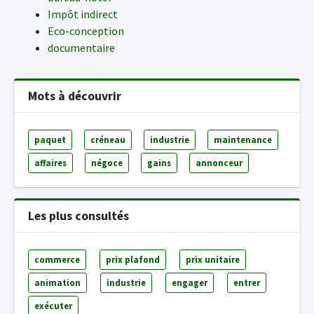
Impôt indirect
Eco-conception
documentaire
Mots à découvrir
paquet
créneau
industrie
maintenance
affaires
négoce
gains
annonceur
Les plus consultés
commerce
prix plafond
prix unitaire
animation
industrie
engager
entrer
exécuter