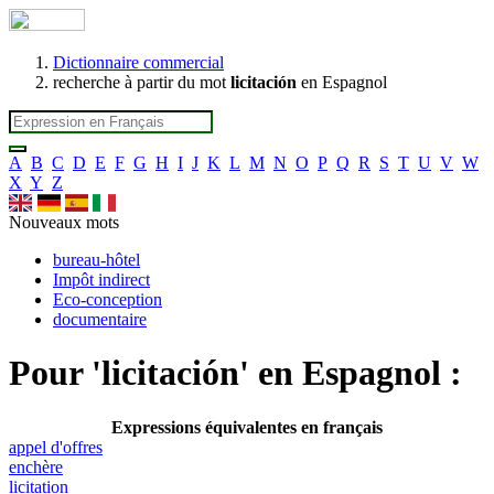
Dictionnaire commercial
recherche à partir du mot
licitación
en Espagnol
A
B
C
D
E
F
G
H
I
J
K
L
M
N
O
P
Q
R
S
T
U
V
W
X
Y
Z
Nouveaux mots
bureau-hôtel
Impôt indirect
Eco-conception
documentaire
Pour '
licitación
' en Espagnol :
Expressions équivalentes en français
appel d'offres
enchère
licitation