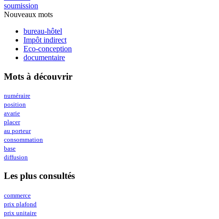
soumission
Nouveaux mots
bureau-hôtel
Impôt indirect
Eco-conception
documentaire
Mots à découvrir
numéraire
position
avarie
placer
au porteur
consommation
base
diffusion
Les plus consultés
commerce
prix plafond
prix unitaire