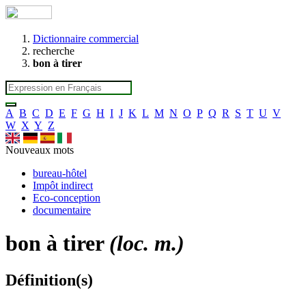
Dictionnaire commercial
recherche
bon à tirer
A
B
C
D
E
F
G
H
I
J
K
L
M
N
O
P
Q
R
S
T
U
V
W
X
Y
Z
Nouveaux mots
bureau-hôtel
Impôt indirect
Eco-conception
documentaire
bon à tirer
(loc. m.)
Définition(s)