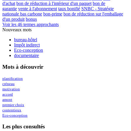
d'achat
bon de réduction à l'intérieur d'un paquet
bon de
garantie
vente à l'abonnement
taux bonifié
SNBC - Stratégie
nationale bas carbone
bon-prime
bon de réduction sur l'emballage
d'un produit
bonus
Voir les 46 termes approchants
Nouveaux mots
bureau-hôtel
Impôt indirect
Eco-conception
documentaire
Mots à découvrir
planification
créneau
motivation
accord
amont
premier choix
contentieux
Eco-conception
Les plus consultés