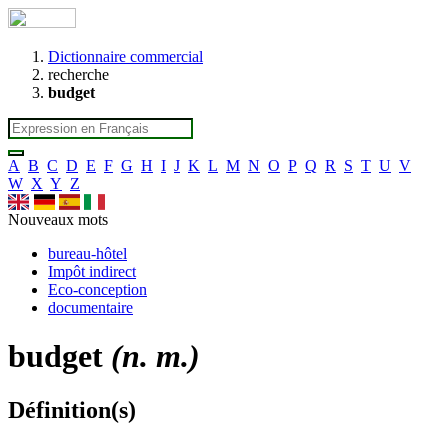
Dictionnaire commercial
recherche
budget
A
B
C
D
E
F
G
H
I
J
K
L
M
N
O
P
Q
R
S
T
U
V
W
X
Y
Z
Nouveaux mots
bureau-hôtel
Impôt indirect
Eco-conception
documentaire
budget
(n. m.)
Définition(s)