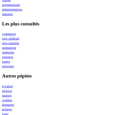
valeur
argumentaire
administration
imputer
Les plus consultés
commerce
prix plafond
prix unitaire
animation
industrie
engager
entrer
exécuter
Autres pépites
à-valoir
négoce
paquet
compte
domaine
acheter
gage