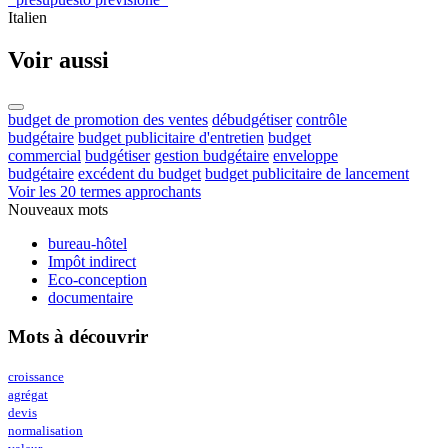
Italien
Voir aussi
budget de promotion des ventes
débudgétiser
contrôle
budgétaire
budget publicitaire d'entretien
budget
commercial
budgétiser
gestion budgétaire
enveloppe
budgétaire
excédent du budget
budget publicitaire de lancement
Voir les 20 termes approchants
Nouveaux mots
bureau-hôtel
Impôt indirect
Eco-conception
documentaire
Mots à découvrir
croissance
agrégat
devis
normalisation